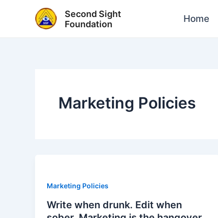
Skip
Second Sight
Home
to
Foundation
content
Marketing Policies
Marketing Policies
Write when drunk. Edit when
sober. Marketing is the hangover.