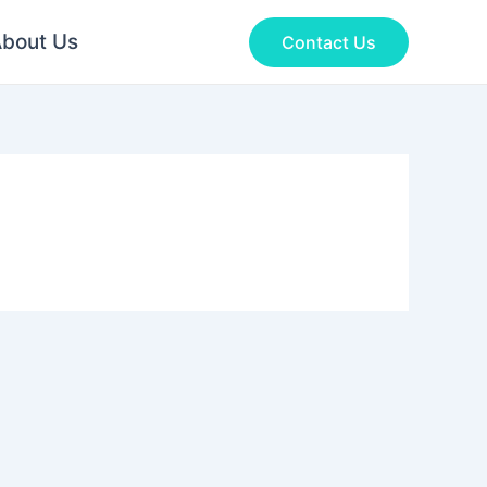
bout Us
Contact Us